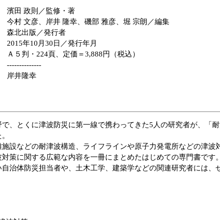
濱田 政則／監修・著
今村 文彦、岸井 隆幸、磯部 雅彦、堀 宗朗／編集
森北出版／発行者
2015年10月30日／発行年月
Ａ５判・224頁、定価＝3,888円（税込）
--------------
岸井隆幸
野で、とくに津波防災に第一線で携わってきた5人の研究者が、「
た。
難施設などの耐津波構造、ライフラインや原子力発電所などの津波
波対策に関する広範な内容を一冊にまとめたはじめての専門書です
い自治体防災担当者や、土木工学、建築学などの関連研究者には、