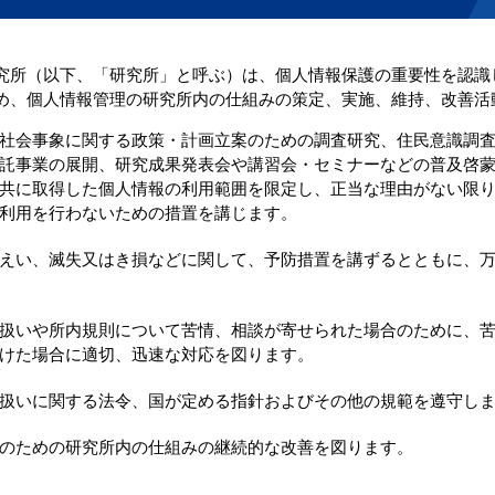
所（以下、「研究所」と呼ぶ）は、個人情報保護の重要性を認識
め、個人情報管理の研究所内の仕組みの策定、実施、維持、改善活
社会事象に関する政策・計画立案のための調査研究、住民意識調
託事業の展開、研究成果発表会や講習会・セミナーなどの普及啓
共に取得した個人情報の利用範囲を限定し、正当な理由がない限
利用を行わないための措置を講じます。
えい、滅失又はき損などに関して、予防措置を講ずるとともに、
扱いや所内規則について苦情、相談が寄せられた場合のために、
けた場合に適切、迅速な対応を図ります。
扱いに関する法令、国が定める指針およびその他の規範を遵守し
のための研究所内の仕組みの継続的な改善を図ります。