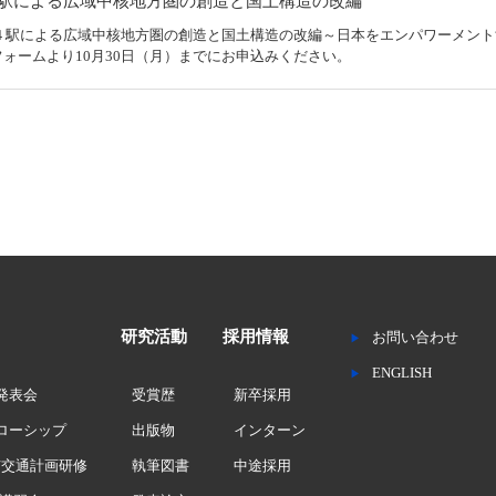
4駅による広域中核地方圏の創造と国土構造の改編
駅による広域中核地方圏の創造と国土構造の改編～日本をエンパワーメントする
フォームより10月30日（月）までにお申込みください。
研究活動
採用情報
お問い合わせ
ENGLISH
究発表会
受賞歴
新卒採用
ェローシップ
出版物
インターン
市交通計画研修
執筆図書
中途採用