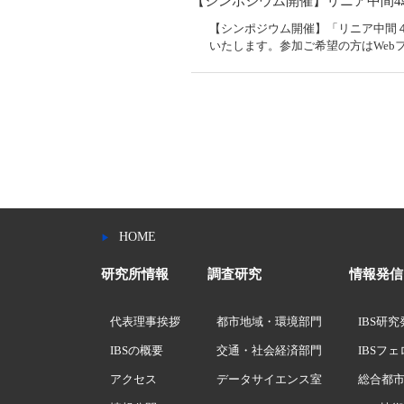
【シンポジウム開催】リニア中間
【シンポジウム開催】「リニア中間４
いたします。参加ご希望の方はWeb
HOME
研究所情報
調査研究
情報発信
代表理事挨拶
都市地域・環境部門
IBS研
IBSの概要
交通・社会経済部門
IBSフ
アクセス
データサイエンス室
総合都