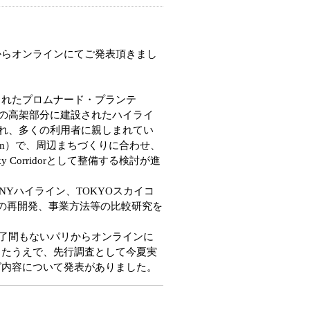
からオンラインにてご発表頂きまし
られたプロムナード・プランテ
線の高架部分に建設されたハイライ
され、多くの利用者に親しまれてい
km）で、周辺まちづくりに合わせ、
 Corridorとして整備する検討が進
NYハイライン、TOKYOスカイコ
の再開発、事業方法等の比較研究を
ラ終了間もないパリからオンラインに
したうえで、先行調査として今夏実
グ内容について発表がありました。