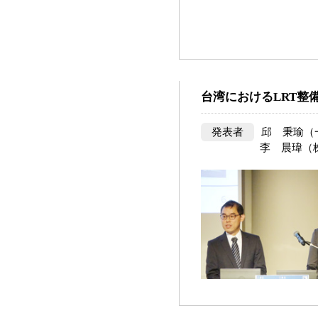
台湾におけるLRT整
発表者
邱 秉瑜（
李 晨瑋（株式会社