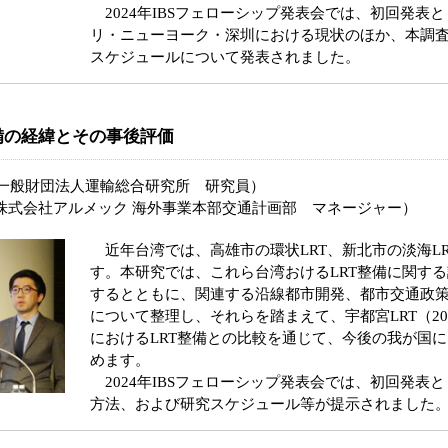
2024年IBSフェローシップ発表会では、初回発表
リ・ニューヨーク・深圳における現状のほか、本調
スケジュールについて発表されました。
備の経緯とその事後評価
一般財団法人運輸総合研究所 研究員）
アルメック 海外事業本部交通計画部 マネージャー）
近年台湾では、高雄市の環状LRT、新北市の淡海LR
す。本研究では、これら台湾おけるLRT整備に関す
するとともに、関連する沿線都市開発、都市交通政
について整理し、それらを踏まえて、宇都宮LRT（20
におけるLRT整備との比較を通じて、今後の我が国に
めます。
2024年IBSフェローシップ発表会では、初回発表
方法、および研究スケジュール等が提示されました