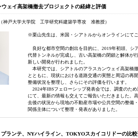
ンウェイ高架橋撤去プロジェクトの経緯と評価
（神戸大学大学院 工学研究科建築学専攻 准教授）
※栗山先生は、米国・シアトルからオンラインにて
良好な都市空間の創出を目的に、2019年初頭、シ
代替トンネルが完成し、古い高架橋の閉鎖と解体が
新しい開発が行われました。
本研究では、シアトルのアラスカンウェイ高架橋撤
とともに、現状における道路交通の実態と周辺の再
整備状況を整理し、さらにその評価を行います。
2024年IBSフェローシップ発表会では、調査のた
にて、最新の情報も交えてご報告いただきました。
去後の状況から現地の不動産市場や公共空間の整備
関係主体について整理・発表がありました。
ド・プランテ、NYハイライン、TOKYOスカイコリドーの比