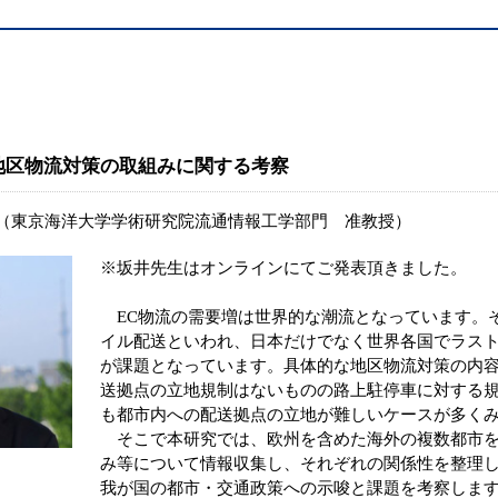
地区物流対策の取組みに関する考察
（東京海洋大学学術研究院流通情報工学部門 准教授）
※坂井先生はオンラインにてご発表頂きました。
EC物流の需要増は世界的な潮流となっています。
イル配送といわれ、日本だけでなく世界各国でラス
が課題となっています。具体的な地区物流対策の内
送拠点の立地規制はないものの路上駐停車に対する
も都市内への配送拠点の立地が難しいケースが多く
そこで本研究では、欧州を含めた海外の複数都市を
み等について情報収集し、それぞれの関係性を整理
我が国の都市・交通政策への示唆と課題を考察しま