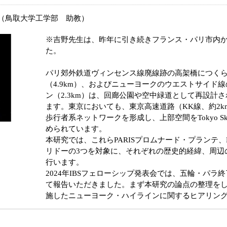
（鳥取大学工学部 助教）
※吉野先生は、昨年に引き続きフランス・パリ市内
た。
パリ郊外鉄道ヴィンセンス線廃線跡の高架橋につく
（4.9km）、およびニューヨークのウエストサイド
ン（2.3km）は、回廊公園や空中緑道として再設計
ます。東京においても、東京高速道路（KK線、約2
歩行者系ネットワークを形成し、上部空間をTokyo Sky
められています。
本研究では、これらPARISプロムナード・プランテ、
リドーの3つを対象に、それぞれの歴史的経緯、周辺
行います。
2024年IBSフェローシップ発表会では、五輪・パ
て報告いただきました。まず本研究の論点の整理を
施したニューヨーク・ハイラインに関するヒアリン