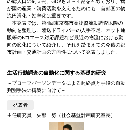
の総人口の約３割、GDPも３～４割を占めており、我
が国の産業・消費活動を支えるためにも、首都圏の物
流円滑化・効率化は重要です。
本発表では、第4回東京都市圏物資流動調査以降の
動向を整理し、陸送ドライバーの人手不足、ネット通
販等のEコマース対応課題など最近の物流における動
向の変化について紹介し、それを踏まえての今後の都
市計画・交通計画の方向性について発表しました。
生活行動調査の自動化に関する基礎的研究
～プローブパーソンデータによる起終点と手段の自動
判別手法の構築に向けて～
発表者
主任研究員 矢部 努（社会基盤計画研究室長）