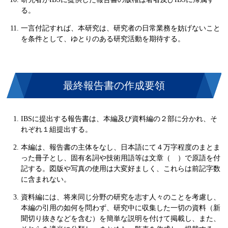
る。
一言付記すれば、本研究は、研究者の日常業務を妨げないこと
を条件として、ゆとりのある研究活動を期待する。
最終報告書の作成要領
IBSに提出する報告書は、本編及び資料編の２部に分かれ、そ
れぞれ１組提出する。
本編は、報告書の主体をなし、日本語にて４万字程度のまとま
った冊子とし、固有名詞や技術用語等は文章（ ）で原語を付
記する。図版や写真の使用は大変好ましく、これらは前記字数
に含まれない。
資料編には、将来同じ分野の研究を志す人々のことを考慮し、
本編の引用の如何を問わず、研究中に収集した一切の資料（新
聞切り抜きなどを含む）を簡単な説明を付けて掲載し、また、