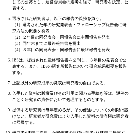
じての公募とし、運営委員会の選考を経て、研究者を決定、公
表する。
選考された研究者は、以下の報告の義務を負う。
（1）選考された年の研究発表会・フェローシップ報告会に研
究方法の概要を発表
（2）２年目の同発表会・同報告会に中間報告を発表
（3）同年末までに最終報告書を提出
（4）３年目の同発表会・同報告会に最終報告を発表
IBSは、提出された最終報告書を公刊し、３年目の発表会で公
表する。また、IBSの研究所報告において研究成果概要を報告
する。
上記以外の研究成果の発表は研究者の自由である。
入手した資料の版権及びその引用に関わる手続き等は、通例の
ごとく研究者の責任において処理するものとする。
提供する研究費は毎年定めるが、その使途についての制限は設
けない。研究者が研究費により入手した資料の所有権は研究者
に帰属する。
研究者がIBSに提供した報告書の版権は著者及びIBSに帰属す