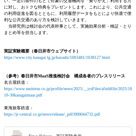
い、一定の条件のもとで対象の交通機関を「乗りかえ」利用する方
に対し、おトクな特典をプレゼントします。これにより、公共交通
の利用促進を図るとともに、利用履歴データをもとにより快適で便
利な公共交通のあり方を検討していきます。
当研究所は検討会の代表幹事として、実施効果分析・検証・とり
まとめ等を担当します。
実証実験概要（春日井市ウェブサイト）
https://www.city.kasugai.lg.jp/kurashi/1003481/1038127.html
（参考）春日井市MaaS推進検討会 構成各者のプレスリリース
名古屋鉄道：
https://www.meitetsu.co.jp/profile/news/2025/__icsFiles/afieldfile/2025/10/3
10-30kasugaimaas.pdf
東海旅客鉄道：
https://jr-central.co.jp/news/release/_pdf/000044732.pdf