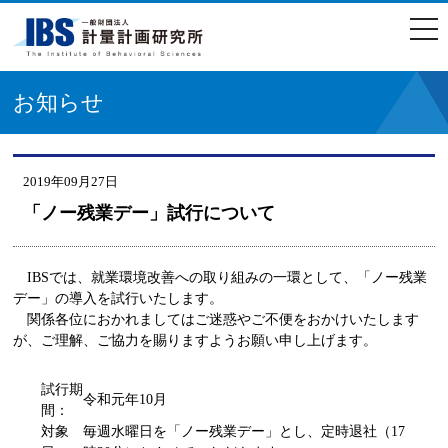
togg
navi
お知らせ
2019年09月27日
「ノー残業デー」試行について
IBSでは、就業環境改善への取り組みの一環として、「ノー残業
デー」の導入を試行いたします。
関係各位におかれましてはご迷惑やご不便をおかけいたします
が、ご理解、ご協力を賜りますようお願い申し上げます。
試行期
令和元年10月
間：
対象
毎週水曜日を「ノー残業デー」とし、定時退社（17