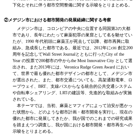
下化とそれに伴う都市空間整備に関する示唆をとりまとめる。
②メデジン市における都市開発の発展経緯に関する考察
メデジン市は、コロンビアの中央に位置する同国第2の大都
市であり、長年にわたって麻薬犯罪の巣窟として名を馳せてい
たが、1990 年代初頭に麻薬王が死去して以降、都市再興に取
組み、急成長した都市である。最近では、2012年にciti 創立200
周年を記念してWall Street Journalとともに行ったCity of the
Year の投票で200都市の中からthe Most Innovative City として選
出され、また2013年には、Veronica Rudge Green Award におい
て、世界で最も優れた都市デザインの都市として、メデジン市
が選出された。また、都市交通についても、高架通勤電車、ロ
ープウェイ、BRT、支線バスからなる統合的公共交通システム
や自転車シェアリング、LRTの建設等、先進的な取組みが実施
されている。
本テーマでは、当初、麻薬とマフィアによって治安が悪かっ
た状態から、どのような都市計画・都市開発を実行し、現在の
優れた都市に発展してきたか、我が国でのこれまでの研究成果
を踏まえつつ調査し、我が国における都市開発・都市再生への
示唆をとりまとめる。