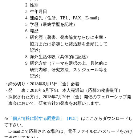
性別
生年月日
連絡先（住所、TEL、FAX、E-mail）
学歴（最終学歴を記述）
職歴
研究歴（著書、発表論文ならびに主宰・
協力または参加した諸活動を念頭にして
記述）
海外生活体験（具体的に記述）
研究方針（テーマを選択の上、具体的に
研究内容、研究方法、スケジュール等を
記述）
・締め切り：2018年6月15日（金）必着
・発 表：2018年6月下旬、本人宛通知（応募の秘密厳守）
・採択された方は、2018年7月20日（金）開催のフェローシップ発
表会において、研究方針の発表をお願いします。
※
「個人情報に関する同意書」（PDF）
はここからダウンロードし
て下さい。
E-mailにて応募される場合は、電子ファイルにパスワードをかけ
て送信して下さい。