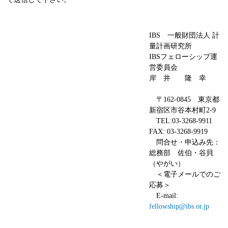
IBS 一般財団法人 計
量計画研究所
IBSフェローシップ運
営委員会
岸 井 隆 幸
〒162-0845 東京都
新宿区市谷本村町2-9
TEL:03-3268-9911
FAX: 03-3268-9919
問合せ・申込み先：
総務部 佐伯・谷貝
（やがい）
＜電子メールでのご
応募＞
E-mail:
fellowship@ibs.or.jp