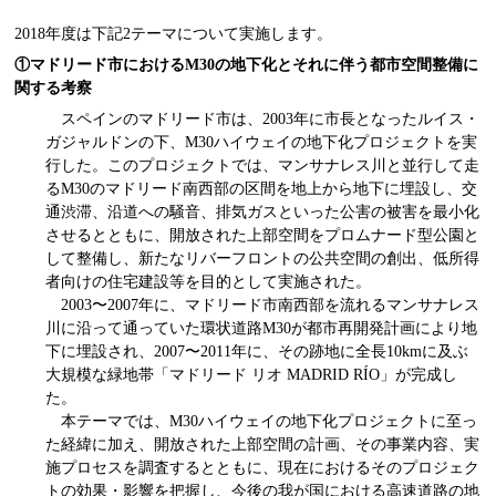
2018年度は下記2テーマについて実施します。
①マドリード市におけるM30の地下化とそれに伴う都市空間整備に
関する考察
スペインのマドリード市は、2003年に市長となったルイス・
ガジャルドンの下、M30ハイウェイの地下化プロジェクトを実
行した。このプロジェクトでは、マンサナレス川と並行して走
るM30のマドリード南西部の区間を地上から地下に埋設し、交
通渋滞、沿道への騒音、排気ガスといった公害の被害を最小化
させるとともに、開放された上部空間をプロムナード型公園と
して整備し、新たなリバーフロントの公共空間の創出、低所得
者向けの住宅建設等を目的として実施された。
2003〜2007年に、マドリード市南西部を流れるマンサナレス
川に沿って通っていた環状道路M30が都市再開発計画により地
下に埋設され、2007〜2011年に、その跡地に全長10kmに及ぶ
大規模な緑地帯「マドリード リオ MADRID RÍO」が完成し
た。
本テーマでは、M30ハイウェイの地下化プロジェクトに至っ
た経緯に加え、開放された上部空間の計画、その事業内容、実
施プロセスを調査するとともに、現在におけるそのプロジェク
トの効果・影響を把握し、今後の我が国における高速道路の地