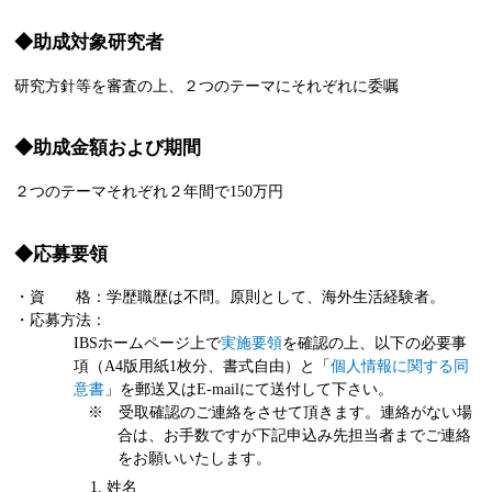
◆助成対象研究者
研究方針等を審査の上、２つのテーマにそれぞれに委嘱
◆助成金額および期間
２つのテーマそれぞれ２年間で150万円
◆応募要領
・資 格：学歴職歴は不問。原則として、海外生活経験者。
・応募方法：
IBSホームページ上で
実施要領
を確認の上、以下の必要事
項（A4版用紙1枚分、書式自由）と「
個人情報に関する同
意書
」を郵送又はE-mailにて送付して下さい。
※ 受取確認のご連絡をさせて頂きます。連絡がない場
合は、お手数ですが下記申込み先担当者までご連絡
をお願いいたします。
姓名