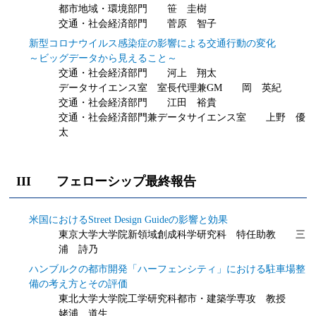
都市地域・環境部門 笹 圭樹
交通・社会経済部門 菅原 智子
新型コロナウイルス感染症の影響による交通行動の変化
～ビッグデータから見えること～
交通・社会経済部門 河上 翔太
データサイエンス室 室長代理兼GM 岡 英紀
交通・社会経済部門 江田 裕貴
交通・社会経済部門兼データサイエンス室 上野 優
太
III フェローシップ最終報告
米国におけるStreet Design Guideの影響と効果
東京大学大学院新領域創成科学研究科 特任助教 三
浦 詩乃
ハンブルクの都市開発「ハーフェンシティ」における駐車場整
備の考え方とその評価
東北大学大学院工学研究科都市・建築学専攻 教授
姥浦 道生