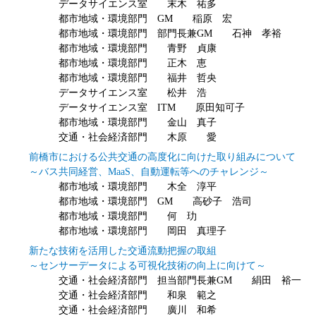
データサイエンス室 末木 祐多
都市地域・環境部門 GM 稲原 宏
都市地域・環境部門 部門長兼GM 石神 孝裕
都市地域・環境部門 青野 貞康
都市地域・環境部門 正木 恵
都市地域・環境部門 福井 哲央
データサイエンス室 松井 浩
データサイエンス室 ITM 原田知可子
都市地域・環境部門 金山 真子
交通・社会経済部門 木原 愛
前橋市における公共交通の高度化に向けた取り組みについて
～バス共同経営、MaaS、自動運転等へのチャレンジ～
都市地域・環境部門 木全 淳平
都市地域・環境部門 GM 高砂子 浩司
都市地域・環境部門 何 玏
都市地域・環境部門 岡田 真理子
新たな技術を活用した交通流動把握の取組
～センサーデータによる可視化技術の向上に向けて～
交通・社会経済部門 担当部門長兼GM 絹田 裕一
交通・社会経済部門 和泉 範之
交通・社会経済部門 廣川 和希