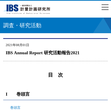
togg
navi
調査・研究活動
2021年08月01日
IBS Annual Report 研究活動報告2021
目 次
I 巻頭言
巻頭言