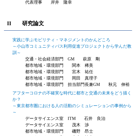
代表理事 岸井 隆幸
II 研究論文
実践に学ぶモビリティ・マネジメントのかんどころ
～小山市コミュニティバス利用促進プロジェクトから学んだ教
訓～
交通・社会経済部門 GM 萩原 剛
都市地域・環境部門 関本 稀美
都市地域・環境部門 宮木 祐任
都市地域・環境部門 岡田 真理子
都市地域・環境部門 担当部門長兼GM 秋元 伸裕
アフターコロナの不確実な時代に都市と交通の未来をどう描く
か？
～東京都市圏における人の活動のシミュレーションの事例から
～
データサイエンス室 ITM 石井 良治
データサイエンス室 茂木 渉
都市地域・環境部門 磯野 昂士