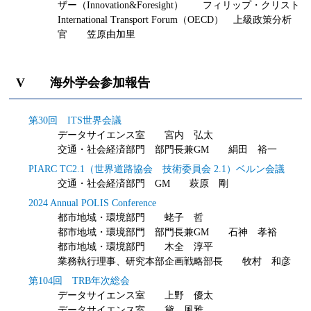
ザー（Innovation&Foresight） フィリップ・クリスト
International Transport Forum（OECD） 上級政策分析
官 笠原由加里
V 海外学会参加報告
第30回 ITS世界会議
データサイエンス室 宮内 弘太
交通・社会経済部門 部門長兼GM 絹田 裕一
PIARC TC2.1（世界道路協会 技術委員会 2.1）ベルン会議
交通・社会経済部門 GM 萩原 剛
2024 Annual POLIS Conference
都市地域・環境部門 蛯子 哲
都市地域・環境部門 部門長兼GM 石神 孝裕
都市地域・環境部門 木全 淳平
業務執行理事、研究本部企画戦略部長 牧村 和彦
第104回 TRB年次総会
データサイエンス室 上野 優太
データサイエンス室 黛 風雅