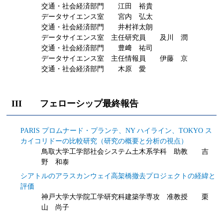
交通・社会経済部門 江田 裕貴
データサイエンス室 宮内 弘太
交通・社会経済部門 井村祥太朗
データサイエンス室 主任研究員 及川 潤
交通・社会経済部門 豊﨑 祐司
データサイエンス室 主任情報員 伊藤 京
交通・社会経済部門 木原 愛
III フェローシップ最終報告
PARIS プロムナード・プランテ、NY ハイライン、TOKYO ス
カイコリドーの比較研究（研究の概要と分析の視点）
鳥取大学工学部社会システム土木系学科 助教 吉
野 和泰
シアトルのアラスカンウェイ高架橋撤去プロジェクトの経緯と
評価
神戸大学大学院工学研究科建築学専攻 准教授 栗
山 尚子