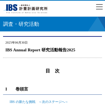
togg
navi
調査・研究活動
2025年06月30日
IBS Annual Report 研究活動報告2025
目 次
I 巻頭言
IBS の新たな挑戦 ～次のステージへ～