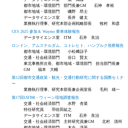
都市地域・環境部門 部門長兼GM 石神 孝裕
都市地域・環境部門 磯野 昂士
データサイエンス室 長井 健太
業務執行理事、研究本部企画戦略部長 牧村 和彦
CES 2025 参加＆ Waymo 乗車体験報告
データサイエンス室 ITM 石井 良治
ロンドン、アムステルダム、ユトレヒト、ハンブルク視察報告
都市地域・環境部門 小松﨑諒子
交通・社会経済部門 谷口 賢太
東北事務所次長、都市地域・環境部門 担当部門長兼
GM 福本 大輔
第12回都市交通政策・観光・交通行動研究に関する国際セミナ
ー
業務執行理事、研究本部長兼企画室長 毛利 雄一
第17回IATBR・ウィーン現地調査報告
交通・社会経済部門 水野 杏菜
特任研究員 羽佐田紘之
データサイエンス室 ITM 石井 良治
交通・社会経済部門 主幹研究員兼GM 北村 清州
都市地域・環境部門 木全 淳平