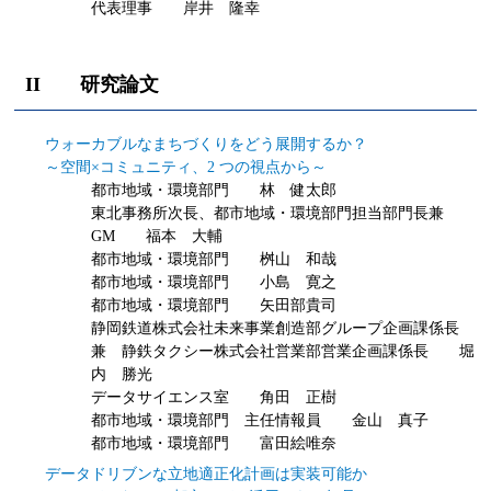
代表理事 岸井 隆幸
II 研究論文
ウォーカブルなまちづくりをどう展開するか？
～空間×コミュニティ、2 つの視点から～
都市地域・環境部門 林 健太郎
東北事務所次長、都市地域・環境部門担当部門長兼
GM 福本 大輔
都市地域・環境部門 桝山 和哉
都市地域・環境部門 小島 寛之
都市地域・環境部門 矢田部貴司
静岡鉄道株式会社未来事業創造部グループ企画課係長
兼 静鉄タクシー株式会社営業部営業企画課係長 堀
内 勝光
データサイエンス室 角田 正樹
都市地域・環境部門 主任情報員 金山 真子
都市地域・環境部門 富田絵唯奈
データドリブンな立地適正化計画は実装可能か