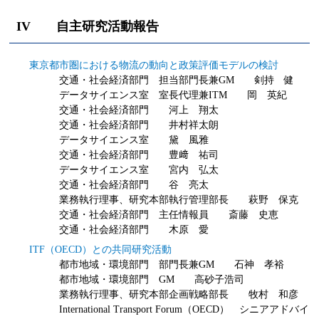
IV 自主研究活動報告
東京都市圏における物流の動向と政策評価モデルの検討
交通・社会経済部門 担当部門長兼GM 剣持 健
データサイエンス室 室長代理兼ITM 岡 英紀
交通・社会経済部門 河上 翔太
交通・社会経済部門 井村祥太朗
データサイエンス室 黛 風雅
交通・社会経済部門 豊﨑 祐司
データサイエンス室 宮内 弘太
交通・社会経済部門 谷 亮太
業務執行理事、研究本部執行管理部長 萩野 保克
交通・社会経済部門 主任情報員 斎藤 史恵
交通・社会経済部門 木原 愛
ITF（OECD）との共同研究活動
都市地域・環境部門 部門長兼GM 石神 孝裕
都市地域・環境部門 GM 高砂子浩司
業務執行理事、研究本部企画戦略部長 牧村 和彦
International Transport Forum（OECD） シニアアドバイ