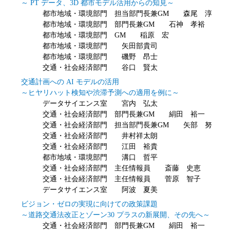
～ PT データ、3D 都市モデル活用からの知見～
都市地域・環境部門 担当部門長兼GM 森尾 淳
都市地域・環境部門 部門長兼GM 石神 孝裕
都市地域・環境部門 GM 稲原 宏
都市地域・環境部門 矢田部貴司
都市地域・環境部門 磯野 昂士
交通・社会経済部門 谷口 賢太
交通計画への AI モデルの活用
～ヒヤリハット検知や渋滞予測への適用を例に～
データサイエンス室 宮内 弘太
交通・社会経済部門 部門長兼GM 絹田 裕一
交通・社会経済部門 担当部門長兼GM 矢部 努
交通・社会経済部門 井村祥太朗
交通・社会経済部門 江田 裕貴
都市地域・環境部門 溝口 哲平
交通・社会経済部門 主任情報員 斎藤 史恵
交通・社会経済部門 主任情報員 菅原 智子
データサイエンス室 阿波 夏美
ビジョン・ゼロの実現に向けての政策課題
～道路交通法改正とゾーン30 プラスの新展開、その先へ～
交通・社会経済部門 部門長兼GM 絹田 裕一