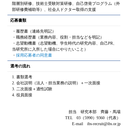
階層別研修、技術士受験対策研修、自己啓発プログラム（外
部研修費補助等）、社会人ドクター取得の支援
応募書類
・履歴書（連絡先明記）
・職務経歴書（業務内容、役割・担当などを明記）
・志望動機書（志望動機、学生時代の研究内容、自己PR、
当研究所に入所した場合にやりたいこと）
・
採用応募者の同意書
選考の流れ
1. 書類選考
2. 会社説明（法人・担当業務の説明）＋一次面接
3. 二次面接＋適性試験
4. 役員面接
担当 研究本部 齊藤・馬場
TEL 03（5990）9360（代表）
E-mail ibs-recruit@ibs.or.jp