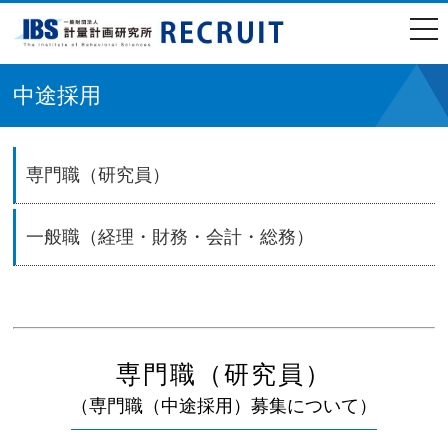
togg
navi
中途採用
専門職（研究員）
一般職（経理・財務・会計・総務）
専門職（研究員）
（専門職（中途採用）募集について）