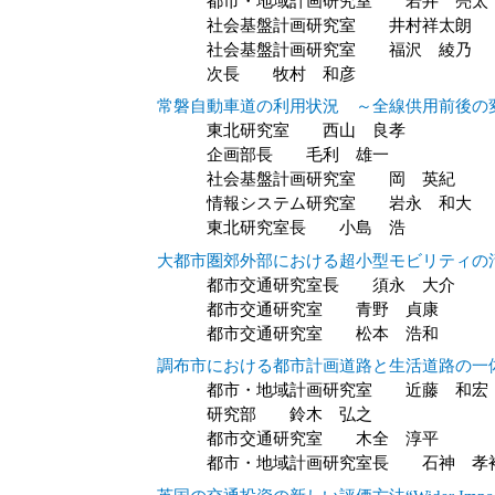
都市・地域計画研究室 若井 亮太
社会基盤計画研究室 井村祥太朗
社会基盤計画研究室 福沢 綾乃
次長 牧村 和彦
常磐自動車道の利用状況 ～全線供用前後の
東北研究室 西山 良孝
企画部長 毛利 雄一
社会基盤計画研究室 岡 英紀
情報システム研究室 岩永 和大
東北研究室長 小島 浩
大都市圏郊外部における超小型モビリティの
都市交通研究室長 須永 大介
都市交通研究室 青野 貞康
都市交通研究室 松本 浩和
調布市における都市計画道路と生活道路の一
都市・地域計画研究室 近藤 和宏
研究部 鈴木 弘之
都市交通研究室 木全 淳平
都市・地域計画研究室長 石神 孝