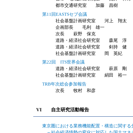
都市交通研究室 加藤 昌樹
第11回EASTSセブ会議
社会基盤計画研究室 河上 翔太
企画部長 毛利 雄一
次長 萩野 保克
道路・経済社会研究室 森尾 淳
道路・経済社会研究室 剣持 健
社会基盤計画研究室 岡 英紀
第22回 ITS世界会議
道路・経済社会研究室 萩原 剛
社会基盤計画研究室 絹田 裕一
TRB年次総会参加報告
次長 牧村 和彦
VI 自主研究活動報告
東京圏における業務機能配置・構造に関する
～社会経済情勢の変化に対応した国土マネ