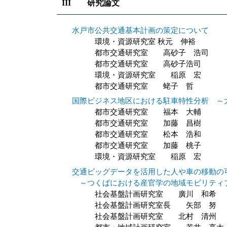
III 研究論文
水戸市公共交通基本計画の策定について
環境・資源研究室 秋元 伸裕
都市交通研究室 高砂子 浩司
都市交通研究室 高砂子浩司
環境・資源研究室 稲原 宏
都市交通研究室 蛯子 哲
国際ビジネス地区における駐車特性分析 ～
都市交通研究室 福本 大輔
都市交通研究室 加藤 昌樹
都市交通研究室 松本 浩和
都市交通研究室 加藤 桃子
環境・資源研究室 稲原 宏
交通ビッグデータを活用した人や車の移動の
～つくばにおける産官学の地域モビリティ
社会基盤計画研究室 廣川 和希
社会基盤計画研究室長 矢部 努
社会基盤計画研究室 北村 清州