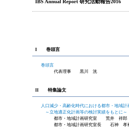
IBS Annual Report 研究活動報告2016
I 巻頭言
巻頭言
代表理事 黒川 洸
II 特集論文
人口減少・高齢化時代における都市・地域計
～立地適正化計画等の検討実績をもとに～
都市・地域計画研究室 荒井 祥郎
都市・地域計画研究室長 石神 孝