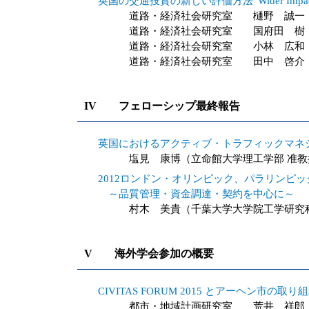
英国の交通投資の新しい評価方法“Wider Impa
道路・経済社会研究室 樋野 誠一
道路・経済社会研究室 国府田 樹
道路・経済社会研究室 小林 広和
道路・経済社会研究室 田中 啓介
IV フェローシップ最終報告
英国におけるアクティブ・トラフィックマネ
塩見 康博（立命館大学理工学部 准教
2012ロンドン・オリンピック、パラリンピ
～品質管理・資金調達・契約を中心に～
村木 美貴（千葉大学大学院工学研究科
V 海外学会参加の概要
CIVITAS FORUM 2015 とアーヘン市の取り
都市・地域計画研究室 荒井 祥郎