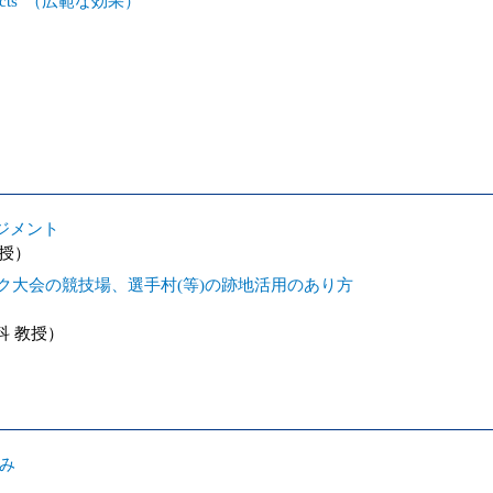
cts”（広範な効果）
ジメント
授）
ック大会の競技場、選手村(等)の跡地活用のあり方
 教授）
組み