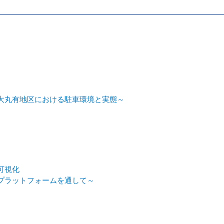
大丸有地区における駐車環境と実態～
可視化
プラットフォームを通して～