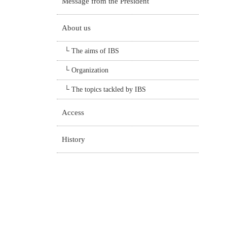
Message from the President
About us
The aims of IBS
Organization
The topics tackled by IBS
Access
History